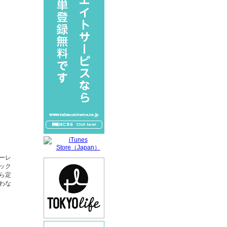
ーレ
ック
ら定
わな