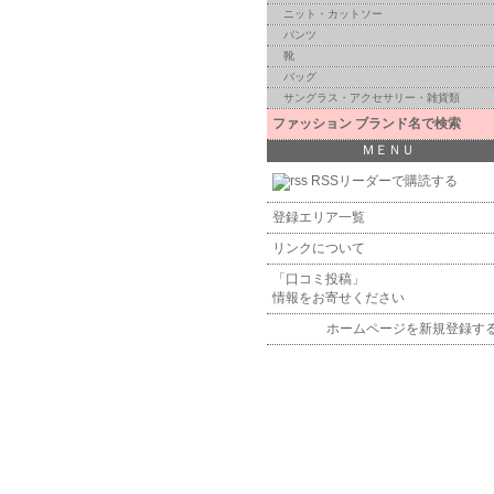
ニット・カットソー
パンツ
靴
バッグ
サングラス・アクセサリー・雑貨類
ファッション ブランド名で検索
ＭＥＮＵ
RSSリーダーで購読する
登録エリア一覧
リンクについて
「口コミ投稿」
情報をお寄せください
ホームページを新規登録す