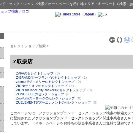
ンド・セレクトショップ検索
／ホームページを所在地エリア・キーワードで検索（
セレクトショップ検索
>
Z取扱店
ZAPAのセレクトショップ
（0）
Z-BRAND/ジーブランドのセレクトショップ
（1）
zimmerli/ヅィメリーのセレクトショップ
（0）
ZION/ザイオンのセレクトショップ
（4）
ZION-for-inner-city-rockersのセレクトショップ
（0）
ZONE-BLUEのセレクトショップ
（0）
ZooYork/ズーヨークのセレクトショップ
（0）
ZUELEMENTS/ズーエレメントのセレクトショップ
（0）
このカゴ
このページでは、ファッションブランド・セレクトショップ検索の検索カテ
に登録された
ファッションブランド・セレクトショップ
／関連事業者さんを
しています。（※ホームページをお持ちの該当事業者さんは無料で登録でき