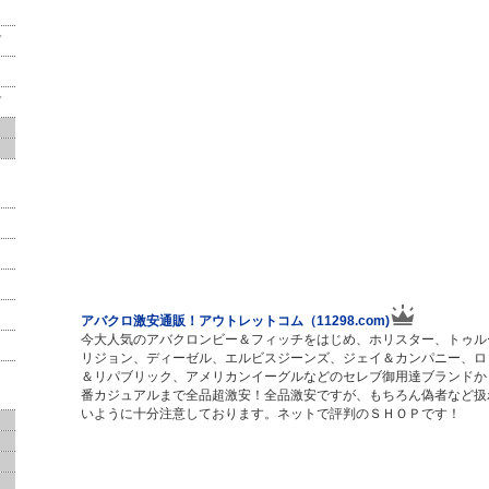
ド
ド
ド
アバクロ激安通販！アウトレットコム（11298.com)
今大人気のアバクロンビー＆フィッチをはじめ、ホリスター、トゥル
リジョン、ディーゼル、エルビスジーンズ、ジェイ＆カンパニー、ロ
＆リパブリック、アメリカンイーグルなどのセレブ御用達ブランドか
番カジュアルまで全品超激安！全品激安ですが、もちろん偽者など扱
いように十分注意しております。ネットで評判のＳＨＯＰです！