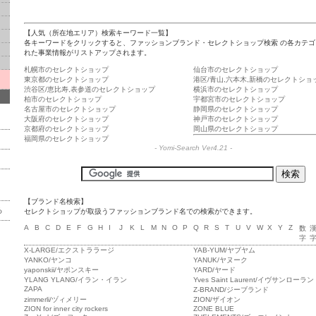
【人気（所在地エリア）検索キーワード一覧】
各キーワードをクリックすると、ファッションブランド・セレクトショップ検索 の各カテゴ
れた事業情報がリストアップされます。
札幌市のセレクトショップ
仙台市のセレクトショップ
東京都のセレクトショップ
港区/青山,六本木,新橋のセレクトショ
渋谷区/恵比寿,表参道のセレクトショップ
横浜市のセレクトショップ
柏市のセレクトショップ
宇都宮市のセレクトショップ
名古屋市のセレクトショップ
静岡県のセレクトショップ
大阪府のセレクトショップ
神戸市のセレクトショップ
京都府のセレクトショップ
岡山県のセレクトショップ
福岡県のセレクトショップ
-
Yomi-Search Ver4.21
-
【ブランド名検索】
る
セレクトショップが取扱うファッションブランド名での検索ができます。
A
B
C
D
E
F
G
H
I
J
K
L
M
N
O
P
Q
R
S
T
U
V
W
X
Y
Z
数
字
X-LARGE/エクストララージ
YAB-YUM/ヤブヤム
YANKO/ヤンコ
YANUK/ヤヌーク
yaponskii/ヤポンスキー
YARD/ヤード
YLANG YLANG/イラン・イラン
Yves Saint Laurent/イヴサンローラン
ZAPA
Z-BRAND/ジーブランド
zimmerli/ヅィメリー
ZION/ザイオン
ZION for inner city rockers
ZONE BLUE