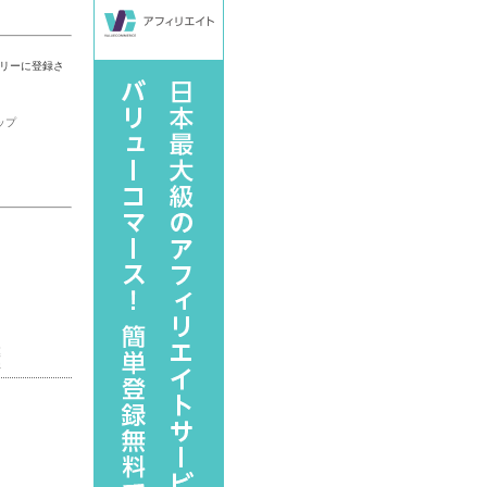
リーに登録さ
ップ
漢
字