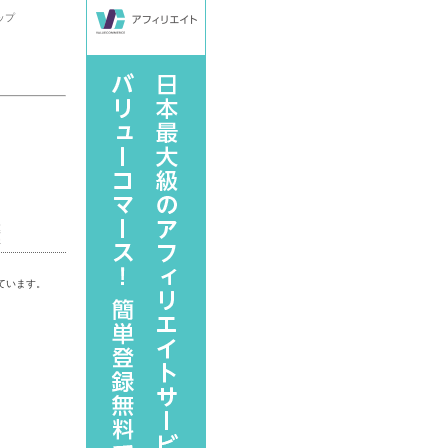
ップ
漢
字
ています。