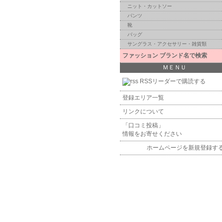
ニット・カットソー
パンツ
靴
バッグ
サングラス・アクセサリー・雑貨類
ファッション ブランド名で検索
ＭＥＮＵ
RSSリーダーで購読する
登録エリア一覧
リンクについて
「口コミ投稿」
情報をお寄せください
ホームページを新規登録す