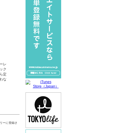
ーレ
ック
ら定
わな
リーに登録さ