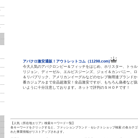
ド
ド
アバクロ激安通販！アウトレットコム（11298.com)
今大人気のアバクロンビー＆フィッチをはじめ、ホリスター、トゥル
ド
リジョン、ディーゼル、エルビスジーンズ、ジェイ＆カンパニー、ロ
＆リパブリック、アメリカンイーグルなどのセレブ御用達ブランドか
番カジュアルまで全品超激安！全品激安ですが、もちろん偽者など扱
いように十分注意しております。ネットで評判のＳＨＯＰです！
【人気（所在地エリア）検索キーワード一覧】
各キーワードをクリックすると、ファッションブランド・セレクトショップ検索 の各カテゴ
れた事業情報がリストアップされます。