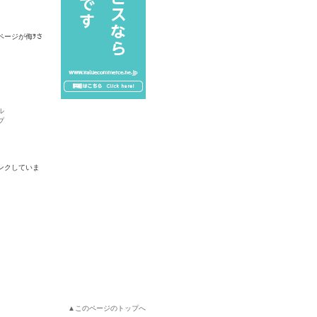
ページが侮ｦさ
ル
プ
ンクしていま
▲このページのトップへ