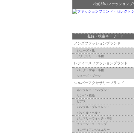
松前郡
の
ファッションブ
登録・検索キーワード
メンズファッションブランド
シューズ・靴
アクセサリー・小物
レディースファッションブランド
バッグ・財布・小物
シューズ・ブーツ
シルバーアクセサリーブランド
ネックレス・ペンダント
リング・指輪
ピアス
バングル・ブレスレット
バックル・ベルト
ジュエリーウォッチ・時計
チェーン・ストラップ
インディアンジュエリー