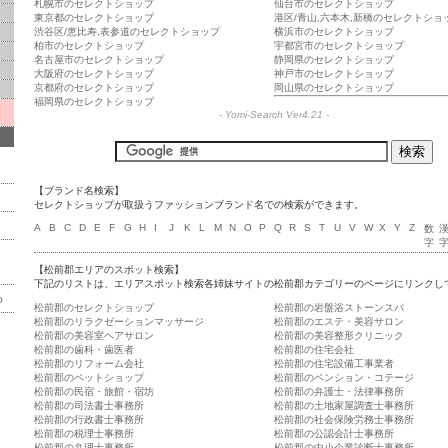
札幌市のセレクトショップ
仙台市のセレクトショップ
東京都のセレクトショップ
港区/青山,六本木,新橋のセレクトショ
渋谷区/恵比寿,表参道のセレクトショップ
横浜市のセレクトショップ
柏市のセレクトショップ
宇都宮市のセレクトショップ
名古屋市のセレクトショップ
静岡県のセレクトショップ
大阪府のセレクトショップ
神戸市のセレクトショップ
京都府のセレクトショップ
岡山県のセレクトショップ
福岡県のセレクトショップ
-
Yomi-Search Ver4.21
-
【ブランド名検索】
セレクトショップが取扱うファッションブランド名での検索ができます。
A
B
C
D
E
F
G
H
I
J
K
L
M
N
O
P
Q
R
S
T
U
V
W
X
Y
Z
数
字
【松前郡エリアのスポット検索】
下記のリストは、エリアスポット検索各姉妹サイトの松前郡カテゴリーのページにリンクし
る
松前郡のセレクトショップ
松前郡の岩盤浴ストーンスパ
松前郡のリラクゼーションマッサージ
松前郡のエステ・美容サロン
松前郡の美容室ヘアサロン
松前郡の美容整形クリニック
松前郡の歯科・歯医者
松前郡の住宅会社
松前郡のリフォーム会社
松前郡の住宅設備工事業者
松前郡のペットショップ
松前郡のペンション・コテージ
松前郡の民宿・旅館・宿坊
松前郡の弁護士・法律事務所
松前郡の司法書士事務所
松前郡の土地家屋調査士事務所
松前郡の行政書士事務所
松前郡の社会保険労務士事務所
松前郡の税理士事務所
松前郡の公認会計士事務所
松前郡の弁理士事務所
松前郡の中小企業診断士事務所