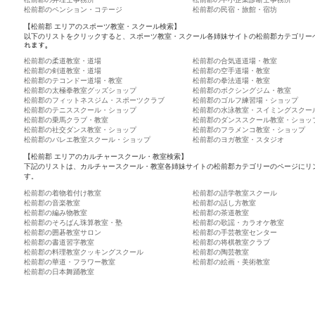
松前郡のペンション・コテージ
松前郡の民宿・旅館・宿坊
【松前郡 エリアのスポーツ教室・スクール検索】
以下のリストをクリックすると、スポーツ教室・スクール各姉妹サイトの松前郡カテゴリー
れます。
松前郡の柔道教室・道場
松前郡の合気道道場・教室
松前郡の剣道教室・道場
松前郡の空手道場・教室
松前郡のテコンドー道場・教室
松前郡の拳法道場・教室
松前郡の太極拳教室グッズショップ
松前郡のボクシングジム・教室
松前郡のフィットネスジム・スポーツクラブ
松前郡のゴルフ練習場・ショップ
松前郡のテニススクール・ショップ
松前郡の水泳教室・スイミングスクー
松前郡の乗馬クラブ・教室
松前郡のダンススクール教室・ショッ
松前郡の社交ダンス教室・ショップ
松前郡のフラメンコ教室・ショップ
松前郡のバレエ教室スクール・ショップ
松前郡のヨガ教室・スタジオ
【松前郡 エリアのカルチャースクール・教室検索】
下記のリストは、カルチャースクール・教室各姉妹サイトの松前郡カテゴリーのページにリ
す。
松前郡の着物着付け教室
松前郡の語学教室スクール
松前郡の音楽教室
松前郡の話し方教室
松前郡の編み物教室
松前郡の茶道教室
松前郡のそろばん珠算教室・塾
松前郡の歌謡・カラオケ教室
松前郡の囲碁教室サロン
松前郡の手芸教室センター
松前郡の書道習字教室
松前郡の将棋教室クラブ
松前郡の料理教室クッキングスクール
松前郡の陶芸教室
松前郡の華道・フラワー教室
松前郡の絵画・美術教室
松前郡の日本舞踊教室