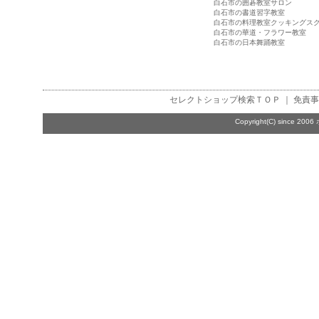
白石市の囲碁教室サロン
白石市の書道習字教室
白石市の料理教室クッキングス
白石市の華道・フラワー教室
白石市の日本舞踊教室
セレクトショップ検索
ＴＯＰ ｜
免責事
Copyright(C) since 2006