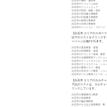
白石市の歯科・歯医者
白石市のリフォーム会社
白石市のペットショップ
白石市の民宿・旅館・宿坊
白石市の司法書士事務所
白石市の行政書士事務所
白石市の税理士事務所
白石市の弁理士事務所
白石市のペンション・コテージ
【白石市 エリアのスポー
以下のリストをクリックす
ーページが侮ｦされます。
白石市の柔道教室・道場
白石市の剣道教室・道場
白石市のテコンドー道場・教室
白石市の太極拳教室グッズショ
白石市のフィットネスジム・ス
白石市のテニススクール・ショ
白石市の乗馬クラブ・教室
白石市の社交ダンス教室・ショ
白石市のバレエ教室スクール・
【白石市 エリアのカルチ
下記のリストは、カルチャ
リンクしています。
白石市の着物着付け教室
白石市の音楽教室
白石市の編み物教室
白石市のそろばん珠算教室・塾