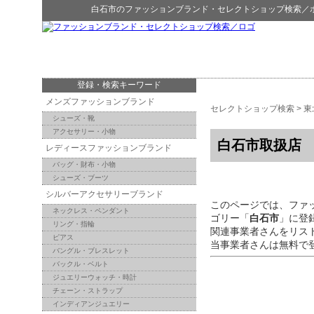
白石市
の
ファッションブランド・セレクトショップ検索
／
登録・検索キーワード
メンズファッションブランド
セレクトショップ検索
>
東
シューズ・靴
アクセサリー・小物
白石市取扱店
レディースファッションブランド
バッグ・財布・小物
シューズ・ブーツ
シルバーアクセサリーブランド
このページでは、ファ
ネックレス・ペンダント
ゴリー「
白石市
」に登
リング・指輪
関連事業者さんをリス
ピアス
当事業者さんは無料で
バングル・ブレスレット
バックル・ベルト
ジュエリーウォッチ・時計
チェーン・ストラップ
インディアンジュエリー