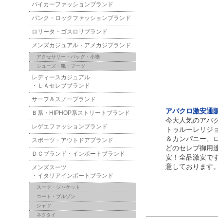
バイカーファッションブランド
パンク・ロックファッションブランド
ロリータ・ゴスロリブランド
メンズカジュアル・アメカジブランド
アクセサリー・バッグ・小物
シューズ・靴・ブーツ
レディースカジュアル
・ＬＡセレブブランド
サーフ＆スノーブランド
アバクロ激安通販！
Ｂ系・HIPHOP系ストリートブランド
今大人気のアバ
レゲエファッションブランド
トゥルーレリジ
＆カンパニー、
スポーツ・アウトドアブランド
どのセレブ御用
ＤＣブランド・インポートブランド
安！全品激安で
意しております
メンズスーツ
・イタリアインポートブランド
スーツ・ジャケット
コート・ブルゾン
シャツ
ネクタイ