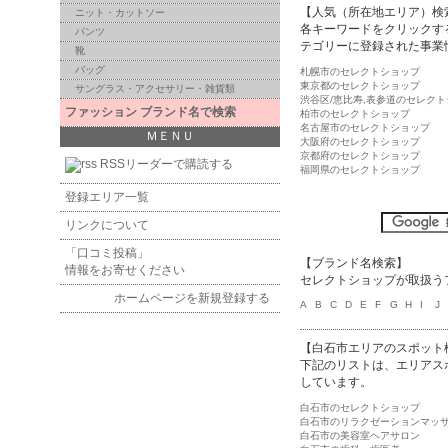
【人気（所在地エリア）検
ニット・カットソー
各キーワードをクリックす
パンツ
テゴリーに登録された事業
靴
バッグ
札幌市のセレクトショップ
東京都のセレクトショップ
サングラス・アクセサリー・雑貨類
渋谷区/恵比寿,表参道のセレク
ファッション ブランド名で検索
柏市のセレクトショップ
名古屋市のセレクトショップ
ＭＥＮＵ
大阪府のセレクトショップ
京都府のセレクトショップ
RSSリーダーで購読する
福岡県のセレクトショップ
登録エリア一覧
リンクについて
「口コミ投稿」
【ブランド名検索】
情報をお寄せください
セレクトショップが取扱う
ホームページを新規登録する
A
B
C
D
E
F
G
H
I
J
【白石市エリアのスポット
下記のリストは、エリアス
しています。
白石市のセレクトショップ
白石市のリラクゼーションマッ
白石市の美容室ヘアサロン