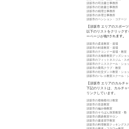
須坂市の司法書士事務所
須坂市の行政書士事務所
須坂市の税理士事務所
須坂市の弁理士事務所
須坂市のペンション・コテージ
【須坂市 エリアのスポー
以下のリストをクリックす
ーページが侮ｦされます。
須坂市の柔道教室・道場
須坂市の剣道教室・道場
須坂市のテコンドー道場・教室
須坂市の太極拳教室グッズショ
須坂市のフィットネスジム・ス
須坂市のテニススクール・ショ
須坂市の乗馬クラブ・教室
須坂市の社交ダンス教室・ショ
須坂市のバレエ教室スクール・
【須坂市 エリアのカルチ
下記のリストは、カルチャ
リンクしています。
須坂市の着物着付け教室
須坂市の音楽教室
須坂市の編み物教室
須坂市のそろばん珠算教室・塾
須坂市の囲碁教室サロン
須坂市の書道習字教室
須坂市の料理教室クッキングス
須坂市の華道・フラワー教室