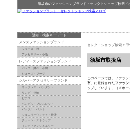
須坂市
の
ファッションブランド・セレクトショップ検索
／
登録・検索キーワード
メンズファッションブランド
セレクトショップ検索
>
甲
シューズ・靴
アクセサリー・小物
須坂市取扱店
レディースファッションブランド
バッグ・財布・小物
シューズ・ブーツ
このページでは、ファッシ
シルバーアクセサリーブランド
市
」に登録された
ファッシ
ネックレス・ペンダント
ップしています。（※ホー
リング・指輪
ピアス
バングル・ブレスレット
バックル・ベルト
ジュエリーウォッチ・時計
チェーン・ストラップ
インディアンジュエリー