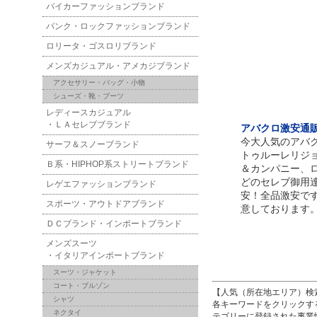
バイカーファッションブランド
パンク・ロックファッションブランド
ロリータ・ゴスロリブランド
メンズカジュアル・アメカジブランド
アクセサリー・バッグ・小物
シューズ・靴・ブーツ
レディースカジュアル
・ＬＡセレブブランド
アバクロ激安通販！
今大人気のアバ
サーフ＆スノーブランド
トゥルーレリジ
Ｂ系・HIPHOP系ストリートブランド
＆カンパニー、
どのセレブ御用
レゲエファッションブランド
安！全品激安で
スポーツ・アウトドアブランド
意しております
ＤＣブランド・インポートブランド
メンズスーツ
・イタリアインポートブランド
スーツ・ジャケット
コート・ブルゾン
【人気（所在地エリア）検
シャツ
各キーワードをクリックす
ネクタイ
テゴリーに登録された事業