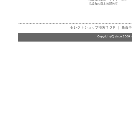
須坂市の日本舞踊教室
セレクトショップ検索
ＴＯＰ ｜
免責事
Copyright(C) since 2006