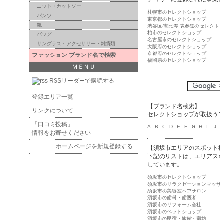
ニット・カットソー
札幌市のセレクトショップ
パンツ
東京都のセレクトショップ
靴
渋谷区/恵比寿,表参道のセレク
柏市のセレクトショップ
バッグ
名古屋市のセレクトショップ
サングラス・アクセサリー・雑貨類
大阪府のセレクトショップ
京都府のセレクトショップ
ファッション ブランド名で検索
福岡県のセレクトショップ
ＭＥＮＵ
RSSリーダーで購読する
登録エリア一覧
【ブランド名検索】
リンクについて
セレクトショップが取扱う
「口コミ投稿」
A
B
C
D
E
F
G
H
I
J
情報をお寄せください
ホームページを新規登録する
【須坂市エリアのスポット
下記のリストは、エリアス
しています。
須坂市のセレクトショップ
須坂市のリラクゼーションマッ
須坂市の美容室ヘアサロン
須坂市の歯科・歯医者
須坂市のリフォーム会社
須坂市のペットショップ
須坂市の民宿・旅館・宿坊