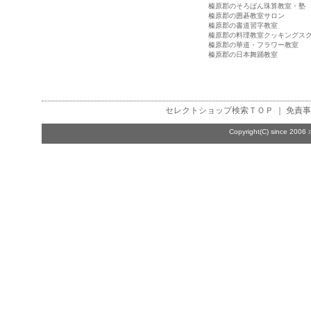
榛原郡のそろばん珠算教室・塾
榛原郡の囲碁教室サロン
榛原郡の書道習字教室
榛原郡の料理教室クッキングス
榛原郡の華道・フラワー教室
榛原郡の日本舞踊教室
セレクトショップ検索
ＴＯＰ ｜
免責事
Copyright(C) since 2006