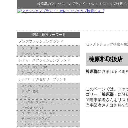
榛原郡
の
ファッションブランド・セレクトショップ検索
／
登録・検索キーワード
メンズファッションブランド
セレクトショップ検索
>
東
シューズ・靴
アクセサリー・小物
榛原郡取扱店
レディースファッションブランド
バッグ・財布・小物
榛原郡
に含まれる区町村：
シューズ・ブーツ
シルバーアクセサリーブランド
ネックレス・ペンダント
このページでは、ファ
リング・指輪
ゴリー「
榛原郡
」に登
ピアス
関連事業者さんをリス
バングル・ブレスレット
当事業者さんは無料で
バックル・ベルト
ジュエリーウォッチ・時計
チェーン・ストラップ
インディアンジュエリー