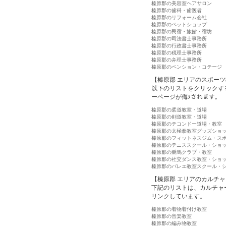
榛原郡の美容室ヘアサロン
榛原郡の歯科・歯医者
榛原郡のリフォーム会社
榛原郡のペットショップ
榛原郡の民宿・旅館・宿坊
榛原郡の司法書士事務所
榛原郡の行政書士事務所
榛原郡の税理士事務所
榛原郡の弁理士事務所
榛原郡のペンション・コテージ
【榛原郡 エリアのスポー
以下のリストをクリックす
ーページが侮ｦされます。
榛原郡の柔道教室・道場
榛原郡の剣道教室・道場
榛原郡のテコンドー道場・教室
榛原郡の太極拳教室グッズショ
榛原郡のフィットネスジム・ス
榛原郡のテニススクール・ショ
榛原郡の乗馬クラブ・教室
榛原郡の社交ダンス教室・ショ
榛原郡のバレエ教室スクール・
【榛原郡 エリアのカルチ
下記のリストは、カルチャ
リンクしています。
榛原郡の着物着付け教室
榛原郡の音楽教室
榛原郡の編み物教室