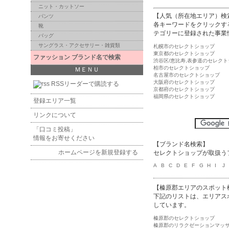
ニット・カットソー
【人気（所在地エリア）検
パンツ
各キーワードをクリックす
靴
テゴリーに登録された事業
バッグ
サングラス・アクセサリー・雑貨類
札幌市のセレクトショップ
東京都のセレクトショップ
ファッション ブランド名で検索
渋谷区/恵比寿,表参道のセレク
柏市のセレクトショップ
ＭＥＮＵ
名古屋市のセレクトショップ
大阪府のセレクトショップ
RSSリーダーで購読する
京都府のセレクトショップ
福岡県のセレクトショップ
登録エリア一覧
リンクについて
「口コミ投稿」
情報をお寄せください
【ブランド名検索】
ホームページを新規登録する
セレクトショップが取扱う
A
B
C
D
E
F
G
H
I
J
【榛原郡エリアのスポット
下記のリストは、エリアス
しています。
榛原郡のセレクトショップ
榛原郡のリラクゼーションマッ