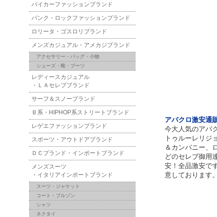
バイカーファッションブランド
パンク・ロックファッションブランド
ロリータ・ゴスロリブランド
メンズカジュアル・アメカジブランド
アクセサリー・バッグ・小物
シューズ・靴・ブーツ
レディースカジュアル
・ＬＡセレブブランド
サーフ＆スノーブランド
Ｂ系・HIPHOP系ストリートブランド
アバクロ激安通販！
レゲエファッションブランド
今大人気のアバ
トゥルーレリジ
スポーツ・アウトドアブランド
＆カンパニー、
ＤＣブランド・インポートブランド
どのセレブ御用
安！全品激安で
メンズスーツ
意しております
・イタリアインポートブランド
スーツ・ジャケット
コート・ブルゾン
シャツ
ネクタイ