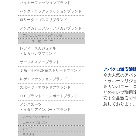
バイカーファッションブランド
パンク・ロックファッションブランド
ロリータ・ゴスロリブランド
メンズカジュアル・アメカジブランド
アクセサリー・バッグ・小物
シューズ・靴・ブーツ
レディースカジュアル
・ＬＡセレブブランド
サーフ＆スノーブランド
アバクロ激安通販！
Ｂ系・HIPHOP系ストリートブランド
今大人気のアバ
レゲエファッションブランド
トゥルーレリジ
＆カンパニー、
スポーツ・アウトドアブランド
どのセレブ御用
ＤＣブランド・インポートブランド
安！全品激安で
意しております
メンズスーツ
・イタリアインポートブランド
スーツ・ジャケット
コート・ブルゾン
シャツ
ネクタイ