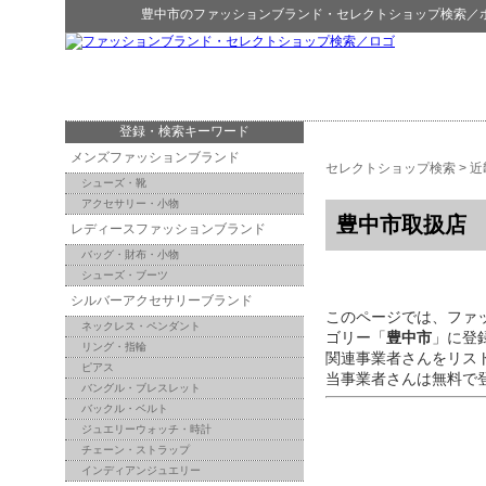
豊中市
の
ファッションブランド・セレクトショップ検索
／
登録・検索キーワード
メンズファッションブランド
セレクトショップ検索
>
近
シューズ・靴
アクセサリー・小物
豊中市取扱店
レディースファッションブランド
バッグ・財布・小物
シューズ・ブーツ
シルバーアクセサリーブランド
このページでは、ファ
ネックレス・ペンダント
ゴリー「
豊中市
」に登
リング・指輪
関連事業者さんをリス
ピアス
当事業者さんは無料で
バングル・ブレスレット
バックル・ベルト
ジュエリーウォッチ・時計
チェーン・ストラップ
インディアンジュエリー