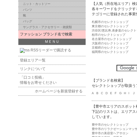
【人気（所在地エリア）検
ニット・カットソー
各キーワードをクリックす
パンツ
テゴリーに登録された事業
靴
バッグ
札幌市のセレクトショップ
東京都のセレクトショップ
サングラス・アクセサリー・雑貨類
渋谷区/恵比寿,表参道のセレク
ファッション ブランド名で検索
柏市のセレクトショップ
名古屋市のセレクトショップ
ＭＥＮＵ
大阪府のセレクトショップ
京都府のセレクトショップ
RSSリーダーで購読する
福岡県のセレクトショップ
登録エリア一覧
リンクについて
「口コミ投稿」
【ブランド名検索】
情報をお寄せください
セレクトショップが取扱う
ホームページを新規登録する
A
B
C
D
E
F
G
H
I
J
【豊中市エリアのスポット
下記のリストは、エリアス
しています。
豊中市のセレクトショップ
豊中市のリラクゼーションマッ
豊中市の美容室ヘアサロン