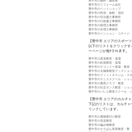
豊中市の歯科・歯医者
豊中市のリフォーム会社
豊中市のペットショップ
豊中市の民宿・旅館・宿坊
豊中市の司法書士事務所
豊中市の行政書士事務所
豊中市の税理士事務所
豊中市の弁理士事務所
豊中市のペンション・コテージ
【豊中市 エリアのスポー
以下のリストをクリックす
ーページが侮ｦされます。
豊中市の柔道教室・道場
豊中市の剣道教室・道場
豊中市のテコンドー道場・教室
豊中市の太極拳教室グッズショ
豊中市のフィットネスジム・ス
豊中市のテニススクール・ショ
豊中市の乗馬クラブ・教室
豊中市の社交ダンス教室・ショ
豊中市のバレエ教室スクール・
【豊中市 エリアのカルチ
下記のリストは、カルチャ
リンクしています。
豊中市の着物着付け教室
豊中市の音楽教室
豊中市の編み物教室
豊中市のそろばん珠算教室・塾