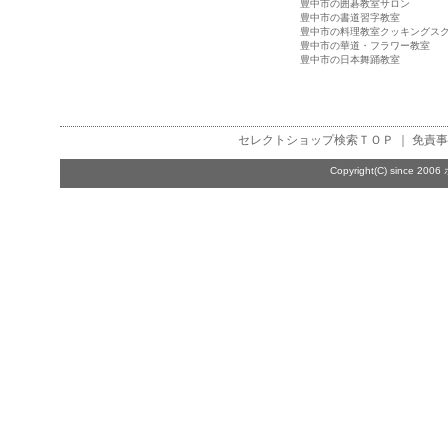
豊中市の囲碁教室サロン
豊中市の書道習字教室
豊中市の料理教室クッキングス
豊中市の華道・フラワー教室
豊中市の日本舞踊教室
セレクトショップ検索
ＴＯＰ ｜
免責事
Copyright(C) since 2006