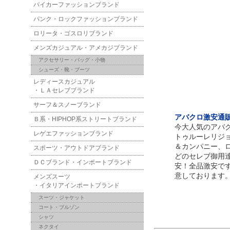
バイカーファッションブランド
パンク・ロックファッションブランド
ロリータ・ゴスロリブランド
メンズカジュアル・アメカジブランド
アクセサリー・バッグ・小物
シューズ・靴・ブーツ
レディースカジュアル
・ＬＡセレブブランド
サーフ＆スノーブランド
アバクロ激安通販！
Ｂ系・HIPHOP系ストリートブランド
今大人気のアバ
レゲエファッションブランド
トゥルーレリジ
＆カンパニー、
スポーツ・アウトドアブランド
どのセレブ御用
ＤＣブランド・インポートブランド
安！全品激安で
意しております
メンズスーツ
・イタリアインポートブランド
スーツ・ジャケット
コート・ブルゾン
シャツ
ネクタイ