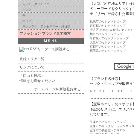
【人気（所在地エリア）検
ニット・カットソー
各キーワードをクリックす
パンツ
テゴリーに登録された事業
靴
バッグ
札幌市のセレクトショップ
東京都のセレクトショップ
サングラス・アクセサリー・雑貨類
渋谷区/恵比寿,表参道のセレク
ファッション ブランド名で検索
柏市のセレクトショップ
名古屋市のセレクトショップ
ＭＥＮＵ
大阪府のセレクトショップ
京都府のセレクトショップ
RSSリーダーで購読する
福岡県のセレクトショップ
登録エリア一覧
リンクについて
「口コミ投稿」
【ブランド名検索】
情報をお寄せください
セレクトショップが取扱う
ホームページを新規登録する
A
B
C
D
E
F
G
H
I
J
【宝塚市エリアのスポット
下記のリストは、エリアス
しています。
宝塚市のセレクトショップ
宝塚市のリラクゼーションマッ
宝塚市の美容室ヘアサロン