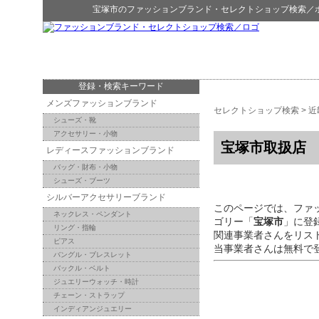
宝塚市
の
ファッションブランド・セレクトショップ検索
／
登録・検索キーワード
メンズファッションブランド
セレクトショップ検索
>
近
シューズ・靴
アクセサリー・小物
宝塚市取扱店
レディースファッションブランド
バッグ・財布・小物
シューズ・ブーツ
シルバーアクセサリーブランド
このページでは、ファ
ネックレス・ペンダント
ゴリー「
宝塚市
」に登
リング・指輪
関連事業者さんをリス
ピアス
当事業者さんは無料で
バングル・ブレスレット
バックル・ベルト
ジュエリーウォッチ・時計
チェーン・ストラップ
インディアンジュエリー