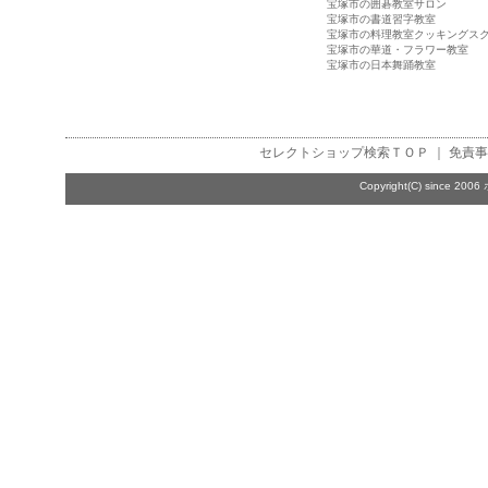
宝塚市の囲碁教室サロン
宝塚市の書道習字教室
宝塚市の料理教室クッキングス
宝塚市の華道・フラワー教室
宝塚市の日本舞踊教室
セレクトショップ検索
ＴＯＰ ｜
免責事
Copyright(C) since 2006