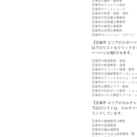
宝塚市の歯科・歯医者
宝塚市のリフォーム会社
宝塚市のペットショップ
宝塚市の民宿・旅館・宿坊
宝塚市の司法書士事務所
宝塚市の行政書士事務所
宝塚市の税理士事務所
宝塚市の弁理士事務所
宝塚市のペンション・コテージ
【宝塚市 エリアのスポー
以下のリストをクリックす
ーページが侮ｦされます。
宝塚市の柔道教室・道場
宝塚市の剣道教室・道場
宝塚市のテコンドー道場・教室
宝塚市の太極拳教室グッズショ
宝塚市のフィットネスジム・ス
宝塚市のテニススクール・ショ
宝塚市の乗馬クラブ・教室
宝塚市の社交ダンス教室・ショ
宝塚市のバレエ教室スクール・
【宝塚市 エリアのカルチ
下記のリストは、カルチャ
リンクしています。
宝塚市の着物着付け教室
宝塚市の音楽教室
宝塚市の編み物教室
宝塚市のそろばん珠算教室・塾