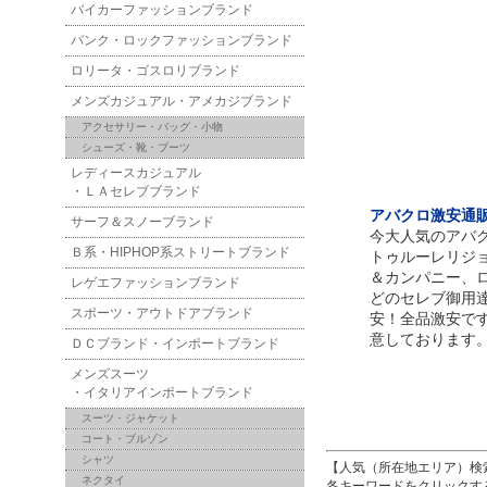
バイカーファッションブランド
パンク・ロックファッションブランド
ロリータ・ゴスロリブランド
メンズカジュアル・アメカジブランド
アクセサリー・バッグ・小物
シューズ・靴・ブーツ
レディースカジュアル
・ＬＡセレブブランド
アバクロ激安通販！
サーフ＆スノーブランド
今大人気のアバ
Ｂ系・HIPHOP系ストリートブランド
トゥルーレリジ
＆カンパニー、
レゲエファッションブランド
どのセレブ御用
スポーツ・アウトドアブランド
安！全品激安で
意しております
ＤＣブランド・インポートブランド
メンズスーツ
・イタリアインポートブランド
スーツ・ジャケット
コート・ブルゾン
シャツ
【人気（所在地エリア）検
ネクタイ
各キーワードをクリックす