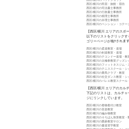
西区/横川の民宿・旅館・宿坊
西区/横川の司法書士事務所
西区/横川の行政書士事務所
西区/横川の税理士事務所
西区/横川の弁理士事務所
西区/横川のペンション・コテー
【西区/横川 エリアのスポ
以下のリストをクリックす
ゴリーページが侮ｦされま
西区/横川の柔道教室・道場
西区/横川の剣道教室・道場
西区/横川のテコンドー道場・教
西区/横川の太極拳教室グッズシ
西区/横川のフィットネスジム・
西区/横川のテニススクール・シ
西区/横川の乗馬クラブ・教室
西区/横川の社交ダンス教室・シ
西区/横川のバレエ教室スクール
【西区/横川 エリアのカル
下記のリストは、カルチャ
ジにリンクしています。
西区/横川の着物着付け教室
西区/横川の音楽教室
西区/横川の編み物教室
西区/横川のそろばん珠算教室・
西区/横川の囲碁教室サロン
西区/横川の書道習字教室