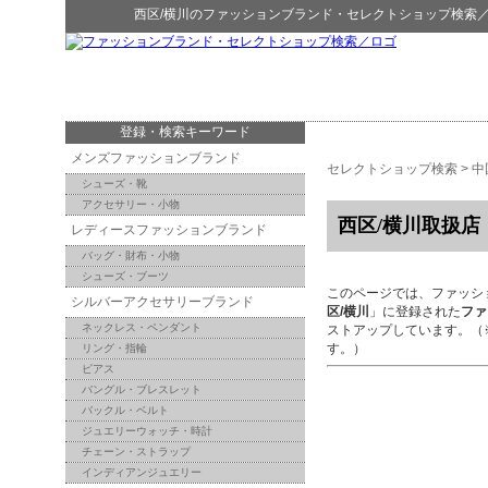
西区/横川
の
ファッションブランド・セレクトショップ検索
登録・検索キーワード
メンズファッションブランド
セレクトショップ検索
>
中
シューズ・靴
アクセサリー・小物
西区/横川取扱店
レディースファッションブランド
バッグ・財布・小物
シューズ・ブーツ
このページでは、ファッシ
シルバーアクセサリーブランド
区/横川
」に登録された
ファ
ネックレス・ペンダント
ストアップしています。（
す。）
リング・指輪
ピアス
バングル・ブレスレット
バックル・ベルト
ジュエリーウォッチ・時計
チェーン・ストラップ
インディアンジュエリー