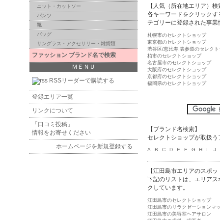
【人気（所在地エリア）検
ニット・カットソー
各キーワードをクリックす
パンツ
テゴリーに登録された事業
靴
バッグ
札幌市のセレクトショップ
東京都のセレクトショップ
サングラス・アクセサリー・雑貨類
渋谷区/恵比寿,表参道のセレク
ファッション ブランド名で検索
柏市のセレクトショップ
名古屋市のセレクトショップ
ＭＥＮＵ
大阪府のセレクトショップ
京都府のセレクトショップ
RSSリーダーで購読する
福岡県のセレクトショップ
登録エリア一覧
リンクについて
「口コミ投稿」
【ブランド名検索】
情報をお寄せください
セレクトショップが取扱う
ホームページを新規登録する
A
B
C
D
E
F
G
H
I
J
【江田島市エリアのスポッ
下記のリストは、エリアス
クしています。
江田島市のセレクトショップ
江田島市のリラクゼーションマ
江田島市の美容室ヘアサロン