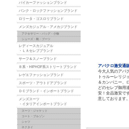
バイカーファッションブランド
パンク・ロックファッションブランド
ロリータ・ゴスロリブランド
メンズカジュアル・アメカジブランド
アクセサリー・バッグ・小物
シューズ・靴・ブーツ
レディースカジュアル
・ＬＡセレブブランド
サーフ＆スノーブランド
アバクロ激安通販！
Ｂ系・HIPHOP系ストリートブランド
今大人気のアバ
レゲエファッションブランド
トゥルーレリジ
＆カンパニー、
スポーツ・アウトドアブランド
どのセレブ御用
ＤＣブランド・インポートブランド
安！全品激安で
意しております
メンズスーツ
・イタリアインポートブランド
スーツ・ジャケット
コート・ブルゾン
シャツ
ネクタイ