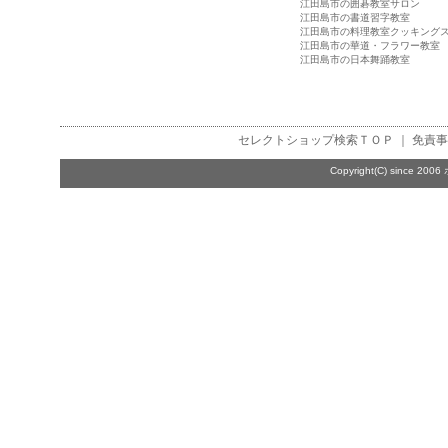
江田島市の囲碁教室サロン
江田島市の書道習字教室
江田島市の料理教室クッキング
江田島市の華道・フラワー教室
江田島市の日本舞踊教室
セレクトショップ検索
ＴＯＰ ｜
免責事
Copyright(C) since 2006