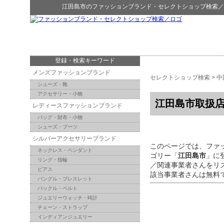
江田島市
の
ファッションブランド・セレクトショップ検索
／
登録・検索キーワード
メンズファッションブランド
セレクトショップ検索
>
中
シューズ・靴
アクセサリー・小物
江田島市取扱
レディースファッションブランド
バッグ・財布・小物
シューズ・ブーツ
シルバーアクセサリーブランド
このページでは、ファ
ネックレス・ペンダント
ゴリー「
江田島市
」に
リング・指輪
／関連事業者さんをリ
ピアス
該当事業者さんは無料
バングル・ブレスレット
バックル・ベルト
ジュエリーウォッチ・時計
チェーン・ストラップ
インディアンジュエリー