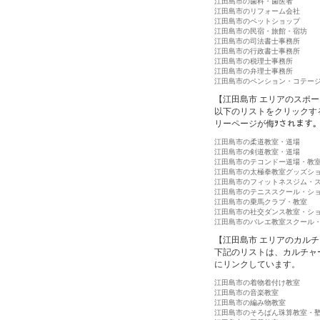
江田島市の歯科・歯医者
江田島市のリフォーム会社
江田島市のペットショップ
江田島市の民宿・旅館・宿坊
江田島市の司法書士事務所
江田島市の行政書士事務所
江田島市の税理士事務所
江田島市の弁理士事務所
江田島市のペンション・コテー
【江田島市 エリアのスポ
以下のリストをクリックす
リーページが侮ｦされます
江田島市の柔道教室・道場
江田島市の剣道教室・道場
江田島市のテコンドー道場・教
江田島市の太極拳教室グッズシ
江田島市のフィットネスジム・
江田島市のテニススクール・シ
江田島市の乗馬クラブ・教室
江田島市の社交ダンス教室・シ
江田島市のバレエ教室スクール
【江田島市 エリアのカル
下記のリストは、カルチャ
にリンクしています。
江田島市の着物着付け教室
江田島市の音楽教室
江田島市の編み物教室
江田島市のそろばん珠算教室・