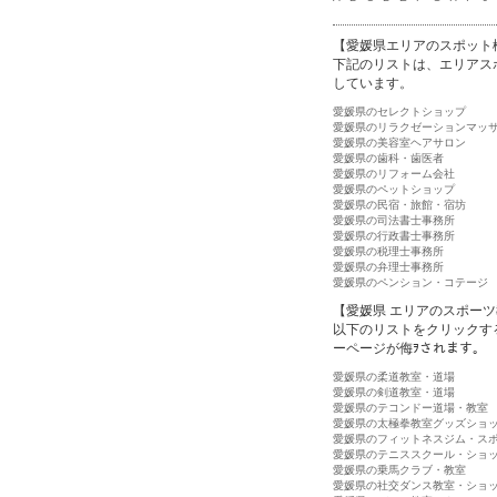
【愛媛県エリアのスポット
下記のリストは、エリアス
しています。
愛媛県のセレクトショップ
愛媛県のリラクゼーションマッ
愛媛県の美容室ヘアサロン
愛媛県の歯科・歯医者
愛媛県のリフォーム会社
愛媛県のペットショップ
愛媛県の民宿・旅館・宿坊
愛媛県の司法書士事務所
愛媛県の行政書士事務所
愛媛県の税理士事務所
愛媛県の弁理士事務所
愛媛県のペンション・コテージ
【愛媛県 エリアのスポー
以下のリストをクリックす
ーページが侮ｦされます。
愛媛県の柔道教室・道場
愛媛県の剣道教室・道場
愛媛県のテコンドー道場・教室
愛媛県の太極拳教室グッズショ
愛媛県のフィットネスジム・ス
愛媛県のテニススクール・ショ
愛媛県の乗馬クラブ・教室
愛媛県の社交ダンス教室・ショ