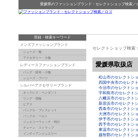
愛媛県
の
ファッションブランド・セレクトショップ検索
／
登録・検索キーワード
メンズファッションブランド
セレクトショップ検索
シューズ・靴
アクセサリー・小物
愛媛県取扱店
レディースファッションブランド
バッグ・財布・小物
松山市のセレクトシ
シューズ・ブーツ
四国中央市のセレク
シルバーアクセサリーブランド
今治市のセレクトシ
宇和島市のセレクト
ネックレス・ペンダント
八幡浜市のセレクト
リング・指輪
新居浜市のセレクト
ピアス
西条市のセレクトシ
バングル・ブレスレット
大洲市のセレクトシ
バックル・ベルト
伊予市のセレクトシ
ジュエリーウォッチ・時計
西予市のセレクトシ
チェーン・ストラップ
東温市のセレクトシ
インディアンジュエリー
越智郡のセレクトシ