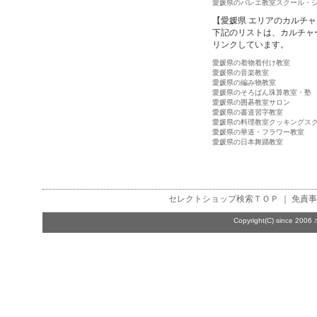
愛媛県のバレエ教室スクール・
【愛媛県 エリアのカルチ
下記のリストは、カルチャ
リンクしています。
愛媛県の着物着付け教室
愛媛県の音楽教室
愛媛県の編み物教室
愛媛県のそろばん珠算教室・塾
愛媛県の囲碁教室サロン
愛媛県の書道習字教室
愛媛県の料理教室クッキングス
愛媛県の華道・フラワー教室
愛媛県の日本舞踊教室
セレクトショップ検索
ＴＯＰ ｜
免責事
Copyright(C) since 2006