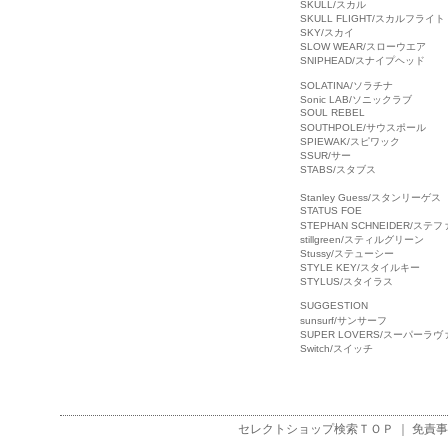
SKULL/スカル
SKULL FLIGHT/スカルフライト
SKY/スカイ
SLOW WEAR/スローウエア
SNIPHEAD/スナイプヘッド
SOLATINA/ソラチナ
Sonic LAB/ソニックラブ
SOUL REBEL
SOUTHPOLE/サウスポール
SPIEWAK/スピワック
SSUR/サー
STABS/スタブス
Stanley Guess/スタンリーゲス
STATUS FOE
STEPHAN SCHNEIDER/ス
stillgreen/スティルグリーン
Stussy/ステューシー
STYLE KEY/スタイルキー
STYLUS/スタイラス
SUGGESTION
sunsurf/サンサーフ
SUPER LOVERS/スーパーラ
Switch/スイッチ
セレクトショップ検索
ＴＯＰ ｜
免責事