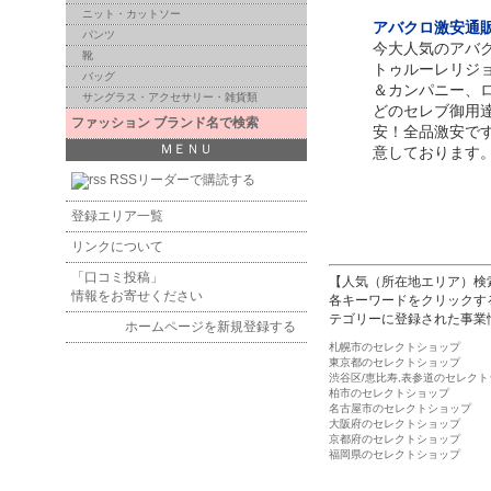
ニット・カットソー
アバクロ激安通販！
パンツ
今大人気のアバ
靴
トゥルーレリジ
バッグ
＆カンパニー、
サングラス・アクセサリー・雑貨類
どのセレブ御用
ファッション ブランド名で検索
安！全品激安で
ＭＥＮＵ
意しております
RSSリーダーで購読する
登録エリア一覧
リンクについて
「口コミ投稿」
【人気（所在地エリア）検
情報をお寄せください
各キーワードをクリックす
テゴリーに登録された事業
ホームページを新規登録する
札幌市のセレクトショップ
東京都のセレクトショップ
渋谷区/恵比寿,表参道のセレク
柏市のセレクトショップ
名古屋市のセレクトショップ
大阪府のセレクトショップ
京都府のセレクトショップ
福岡県のセレクトショップ