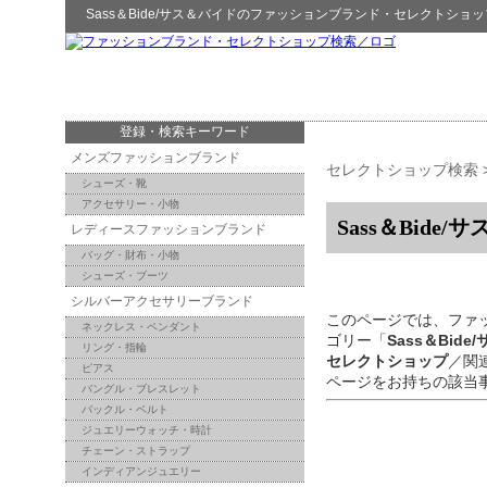
Sass＆Bide/サス＆バイド
の
ファッションブランド・セレクトショッ
登録・検索キーワード
メンズファッションブランド
セレクトショップ検索
シューズ・靴
アクセサリー・小物
Sass＆Bide
レディースファッションブランド
バッグ・財布・小物
シューズ・ブーツ
シルバーアクセサリーブランド
このページでは、ファ
ネックレス・ペンダント
ゴリー「
Sass＆Bid
リング・指輪
セレクトショップ
／関
ピアス
ページをお持ちの該当
バングル・ブレスレット
バックル・ベルト
ジュエリーウォッチ・時計
チェーン・ストラップ
インディアンジュエリー