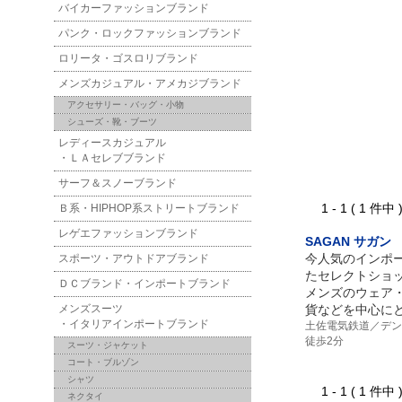
バイカーファッションブランド
パンク・ロックファッションブランド
ロリータ・ゴスロリブランド
メンズカジュアル・アメカジブランド
アクセサリー・バッグ・小物
シューズ・靴・ブーツ
レディースカジュアル
・ＬＡセレブブランド
サーフ＆スノーブランド
1 - 1 ( 1 件中
Ｂ系・HIPHOP系ストリートブランド
レゲエファッションブランド
SAGAN サガ
今人気のインポ
スポーツ・アウトドアブランド
たセレクトショ
ＤＣブランド・インポートブランド
メンズのウェア
メンズスーツ
貨などを中心に
・イタリアインポートブランド
土佐電気鉄道／デン
徒歩2分
スーツ・ジャケット
コート・ブルゾン
シャツ
1 - 1 ( 1 件中
ネクタイ