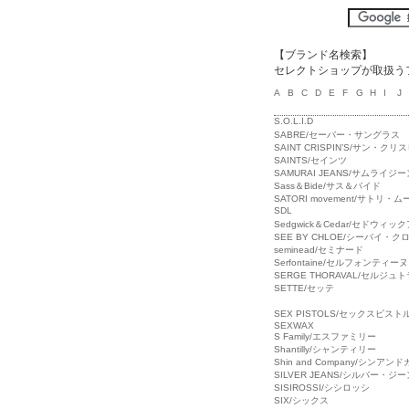
【ブランド名検索】
セレクトショップが取扱う
A
B
C
D
E
F
G
H
I
J
S.O.L.I.D
SABRE/セーバー・サングラス
SAINT CRISPIN’S/サン・クリ
SAINTS/セインツ
SAMURAI JEANS/サムライジ
Sass＆Bide/サス＆バイド
SATORI movement/サトリ・
SDL
Sedgwick＆Cedar/セドウィ
SEE BY CHLOE/シーバイ・ク
seminead/セミナード
Serfontaine/セルフォンティーヌ
SERGE THORAVAL/セルジュ
SETTE/セッテ
SEX PISTOLS/セックスピスト
SEXWAX
S Family/エスファミリー
Shantilly/シャンティリー
Shin and Company/シンア
SILVER JEANS/シルバー・ジ
SISIROSSI/シシロッシ
SIX/シックス